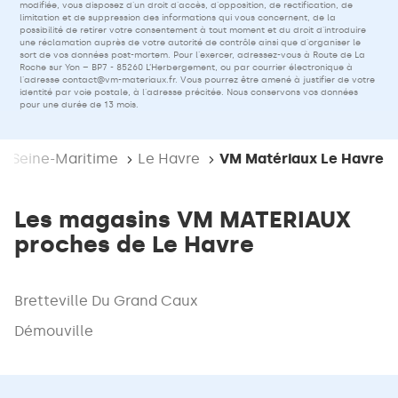
modifiée, vous disposez d'un droit d'accès, d'opposition, de rectification, de
limitation et de suppression des informations qui vous concernent, de la
possibilité de retirer votre consentement à tout moment et du droit d'introduire
une réclamation auprès de votre autorité de contrôle ainsi que d'organiser le
sort de vos données post-mortem. Pour l'exercer, adressez-vous à Route de La
Roche sur Yon – BP7 - 85260 L’Herbergement, ou par courrier électronique à
l'adresse
contact@vm-materiaux.fr
. Vous pourrez être amené à justifier de votre
identité par voie postale, à l'adresse précitée. Nous conservons vos données
pour une durée de 13 mois.
Seine-Maritime
Le Havre
VM Matériaux Le Havre
Les magasins VM MATERIAUX
proches de Le Havre
Bretteville Du Grand Caux
Démouville