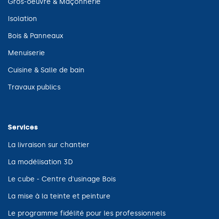
Gros-oeuvre & Maçonnerie
nouvelle
dans
fenêtre)
une
(ouvre
Isolation
nouvelle
dans
fenêtre)
une
(ouvre
Bois & Panneaux
nouvelle
dans
fenêtre)
une
(ouvre
Menuiserie
nouvelle
dans
fenêtre)
une
(ouvre
Cuisine & Salle de bain
nouvelle
dans
fenêtre)
une
(ouvre
Travaux publics
nouvelle
dans
fenêtre)
une
nouvelle
fenêtre)
Services
(ouvre
La livraison sur chantier
dans
une
(ouvre
La modélisation 3D
nouvelle
dans
fenêtre)
une
(ouvre
Le cube - Centre d'usinage Bois
nouvelle
dans
fenêtre)
une
(ouvre
La mise à la teinte et peinture
nouvelle
dans
fenêtre)
une
(ouvre
Le programme fidélité pour les professionnels
nouvelle