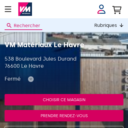
Se
connecter
Rubriques
Rechercher
VM
MATERIAUX
VM Matériaux Le Havre
538 Boulevard Jules Durand
76600 Le Havre
Fermé
Consulter
les
horaires
CHOISIR CE MAGASIN
PRENDRE RENDEZ-VOUS