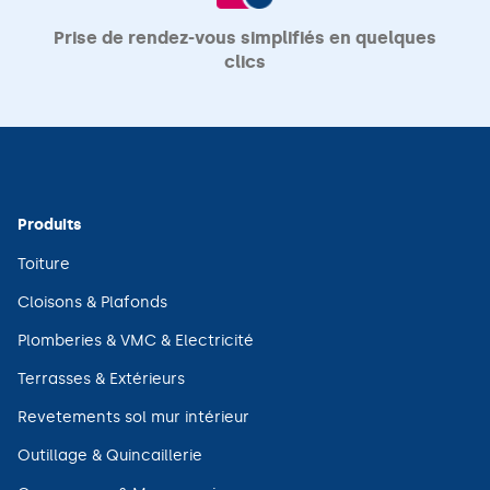
Prise de rendez-vous simplifiés en quelques
clics
Produits
(ouvre
Toiture
dans
une
(ouvre
Cloisons & Plafonds
nouvelle
dans
fenêtre)
une
(ouvre
Plomberies & VMC & Electricité
nouvelle
dans
fenêtre)
une
(ouvre
Terrasses & Extérieurs
nouvelle
dans
fenêtre)
une
(ouvre
Revetements sol mur intérieur
nouvelle
dans
fenêtre)
une
(ouvre
Outillage & Quincaillerie
nouvelle
dans
fenêtre)
une
(ouvre