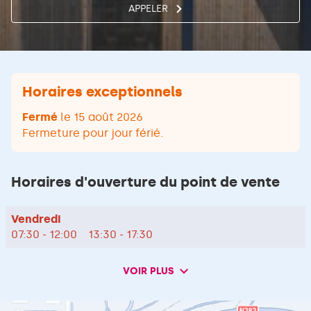
APPELER
AFFICHER
LE
NUMÉRO
DE
TÉLÉPHONE
DU
POINT
Horaires exceptionnels
DE
VENTE
Fermé
le 15 août 2026
VM
MATÉRIAUX
Fermeture pour jour férié.
LE
HAVRE
Horaires d'ouverture du point de vente
Horaires
Vendredi
d'ouverture
07:30
-
12:00
13:30
-
17:30
d'aujourd'hui
VOIR PLUS
et
les
horaires