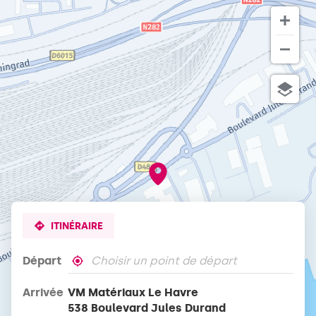
d'ouverture
du
point
de
vente
VM
Matériaux
Le
Havre
ITINÉRAIRE
Départ
,
À
trouver
proximité
Arrivée
VM Matériaux Le Havre
un
point
538 Boulevard Jules Durand