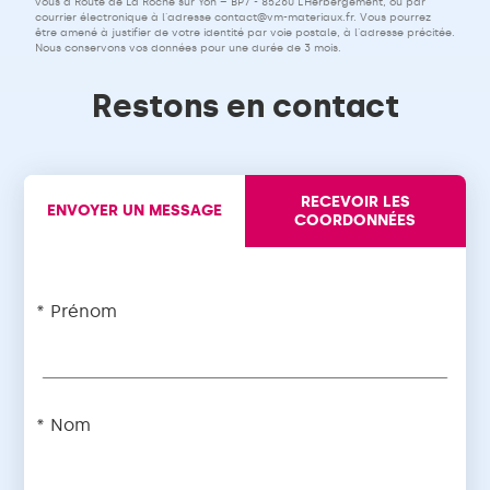
vous à Route de La Roche sur Yon – BP7 - 85260 L’Herbergement, ou par
courrier électronique à l'adresse
contact@vm-materiaux.fr
. Vous pourrez
être amené à justifier de votre identité par voie postale, à l'adresse précitée.
Nous conservons vos données pour une durée de 3 mois.
Restons en contact
RECEVOIR LES
ENVOYER UN MESSAGE
COORDONNÉES
Prénom
Nom