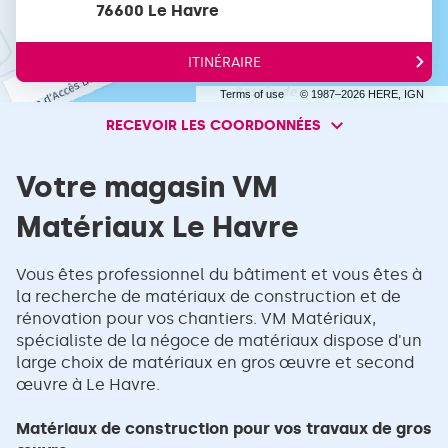
de
76600 Le Havre
vente
VM
MATERIAUX
ITINÉRAIRE
JUSQU'AU
POINT
Terms of use
© 1987–2026 HERE, IGN
DE
VENTE
RECEVOIR LES COORDONNÉES
RECEVOIR
VM
MATÉRIAUX
LES
LE
COORDONNÉES
Votre magasin VM
HAVRE
Matériaux Le Havre
Vous êtes professionnel du bâtiment et vous êtes à
la recherche de matériaux de construction et de
rénovation pour vos chantiers. VM Matériaux,
spécialiste de la négoce de matériaux dispose d'un
large choix de matériaux en gros œuvre et second
œuvre à Le Havre.
Matériaux de construction pour vos travaux de gros