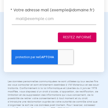
Votre adresse mail (
exemple@domaine.fr
)
RESTEZ INFORMÉ
Les données personnelles communiquées ne sont utilisées qu'aux seules fins
de vous contacter et sont strictement destinées à VM Materiaux et ses sous-
traitants. Conformément à la loi Informatique et Libertés du 6 janvier 1978
modifiée, vous disposez d'un droit d'accès, d'opposition, de rectification, de
limitation et de suppression des informations qui vous concernent, de la
possibilité de retirer votre consentement à tout moment et du droit
d'introduire une réclamation auprès de votre autorité de contrôle ainsi que
d'organiser le sort de vos données post-mortem. Pour l'exercer, adressez-