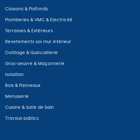
dans
une
(ouvre
Cloisons & Plafonds
nouvelle
dans
fenêtre)
une
(ouvre
Plomberies & VMC & Electricité
nouvelle
dans
fenêtre)
une
(ouvre
Terrasses & Extérieurs
nouvelle
dans
fenêtre)
une
(ouvre
Revetements sol mur intérieur
nouvelle
dans
fenêtre)
une
(ouvre
Outillage & Quincaillerie
nouvelle
dans
fenêtre)
une
(ouvre
Gros-oeuvre & Maçonnerie
nouvelle
dans
fenêtre)
une
(ouvre
Isolation
nouvelle
dans
fenêtre)
une
(ouvre
Bois & Panneaux
nouvelle
dans
fenêtre)
une
(ouvre
Menuiserie
nouvelle
dans
fenêtre)
une
(ouvre
Cuisine & Salle de bain
nouvelle
dans
fenêtre)
une
(ouvre
Travaux publics
nouvelle
dans
fenêtre)
une
nouvelle
fenêtre)