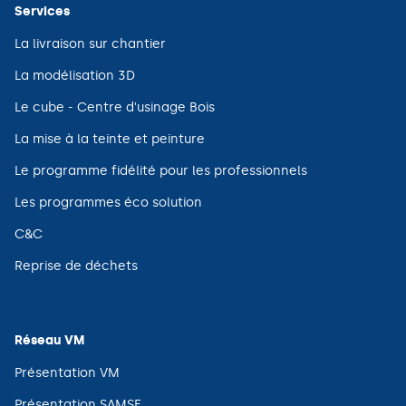
Services
(ouvre
La livraison sur chantier
dans
une
(ouvre
La modélisation 3D
nouvelle
dans
fenêtre)
une
(ouvre
Le cube - Centre d'usinage Bois
nouvelle
dans
fenêtre)
une
(ouvre
La mise à la teinte et peinture
nouvelle
dans
fenêtre)
une
(ouvre
Le programme fidélité pour les professionnels
nouvelle
dans
fenêtre)
une
(ouvre
Les programmes éco solution
nouvelle
dans
fenêtre)
une
(ouvre
C&C
nouvelle
dans
fenêtre)
une
(ouvre
Reprise de déchets
nouvelle
dans
fenêtre)
une
nouvelle
fenêtre)
Réseau VM
(ouvre
Présentation VM
dans
une
(ouvre
Présentation SAMSE