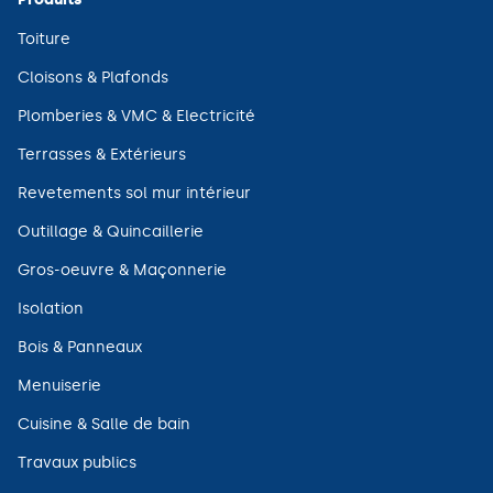
(ouvre
Toiture
dans
une
(ouvre
Cloisons & Plafonds
nouvelle
dans
fenêtre)
une
(ouvre
Plomberies & VMC & Electricité
nouvelle
dans
fenêtre)
une
(ouvre
Terrasses & Extérieurs
nouvelle
dans
fenêtre)
une
(ouvre
Revetements sol mur intérieur
nouvelle
dans
fenêtre)
une
(ouvre
Outillage & Quincaillerie
nouvelle
dans
fenêtre)
une
(ouvre
Gros-oeuvre & Maçonnerie
nouvelle
dans
fenêtre)
une
(ouvre
Isolation
nouvelle
dans
fenêtre)
une
(ouvre
Bois & Panneaux
nouvelle
dans
fenêtre)
une
(ouvre
Menuiserie
nouvelle
dans
fenêtre)
une
(ouvre
Cuisine & Salle de bain
nouvelle
dans
fenêtre)
une
(ouvre
Travaux publics
nouvelle
dans
fenêtre)