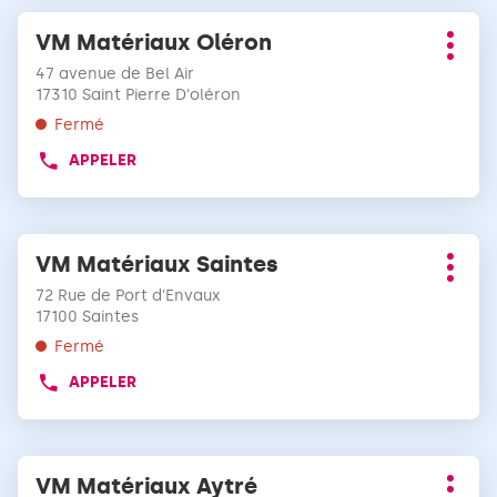
DE
Appuyer
informations
TÉLÉPHONE
VM Matériaux Oléron
Point
sur
DU
Plus
de
la
POINT
47 avenue de Bel Air
d'opt
vente
DE
touche
17310 Saint Pierre D'oléron
:
VENTE
ENTRÉE
Fermé
VM
pour
MATÉRIAUX
APPELER
obtenir
AFFICHER
ROYAN
LE
de
NUMÉRO
plus
DE
amples
Appuyer
TÉLÉPHONE
VM Matériaux Saintes
Point
informations
sur
DU
Plus
de
la
POINT
72 Rue de Port d'Envaux
d'opt
vente
DE
touche
17100 Saintes
:
VENTE
ENTRÉE
Fermé
VM
pour
MATÉRIAUX
APPELER
obtenir
AFFICHER
OLÉRON
LE
de
NUMÉRO
plus
DE
amples
Appuyer
TÉLÉPHONE
VM Matériaux Aytré
Point
informations
sur