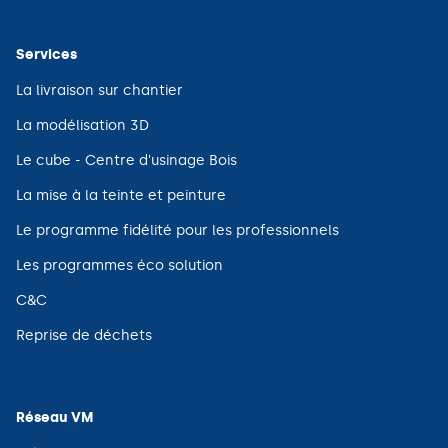
une
nouvelle
fenêtre)
Services
(ouvre
La livraison sur chantier
dans
une
(ouvre
La modélisation 3D
nouvelle
dans
fenêtre)
une
(ouvre
Le cube - Centre d'usinage Bois
nouvelle
dans
fenêtre)
une
(ouvre
La mise à la teinte et peinture
nouvelle
dans
fenêtre)
une
(ouvre
Le programme fidélité pour les professionnels
nouvelle
dans
fenêtre)
une
(ouvre
Les programmes éco solution
nouvelle
dans
fenêtre)
une
(ouvre
C&C
nouvelle
dans
fenêtre)
une
(ouvre
Reprise de déchets
nouvelle
dans
fenêtre)
une
nouvelle
fenêtre)
Réseau VM