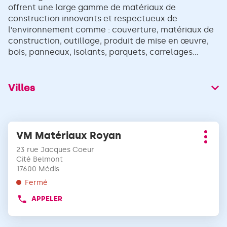
offrent une large gamme de matériaux de
construction innovants et respectueux de
l’environnement comme : couverture, matériaux de
construction, outillage, produit de mise en œuvre,
bois, panneaux, isolants, parquets, carrelages...
Villes
Appuyer
VM Matériaux Royan
Point
sur
Plus
de
la
23 rue Jacques Coeur
d'opt
vente
touche
Cité Belmont
:
17600 Médis
ENTRÉE
pour
Fermé
obtenir
APPELER
AFFICHER
de
LE
plus
NUMÉRO
amples