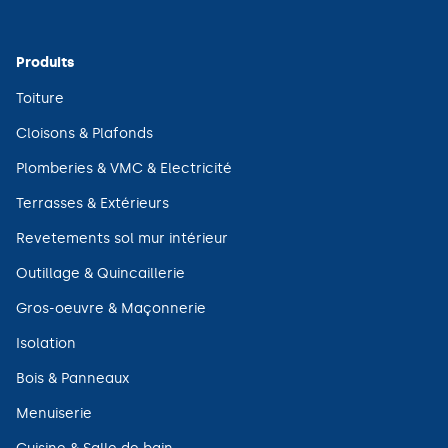
Produits
(ouvre
Toiture
dans
une
(ouvre
Cloisons & Plafonds
nouvelle
dans
fenêtre)
une
(ouvre
Plomberies & VMC & Electricité
nouvelle
dans
fenêtre)
une
(ouvre
Terrasses & Extérieurs
nouvelle
dans
fenêtre)
une
(ouvre
Revetements sol mur intérieur
nouvelle
dans
fenêtre)
une
(ouvre
Outillage & Quincaillerie
nouvelle
dans
fenêtre)
une
(ouvre
Gros-oeuvre & Maçonnerie
nouvelle
dans
fenêtre)
une
(ouvre
Isolation
nouvelle
dans
fenêtre)
une
(ouvre
Bois & Panneaux
nouvelle
dans
fenêtre)
une
(ouvre
Menuiserie
nouvelle
dans
fenêtre)
une
(ouvre