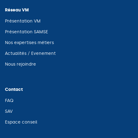
fenêtre)
Réseau VM
(ouvre
Présentation VM
dans
une
(ouvre
Présentation SAMSE
nouvelle
dans
fenêtre)
une
(ouvre
Nos expertises métiers
nouvelle
dans
fenêtre)
une
(ouvre
Actualités / Evenement
nouvelle
dans
fenêtre)
une
(ouvre
Nous rejoindre
nouvelle
dans
fenêtre)
une
nouvelle
fenêtre)
Contact
(ouvre
FAQ
dans
une
(ouvre
SAV
nouvelle
dans
fenêtre)
une
(ouvre
Espace conseil
nouvelle
dans
fenêtre)
une
nouvelle