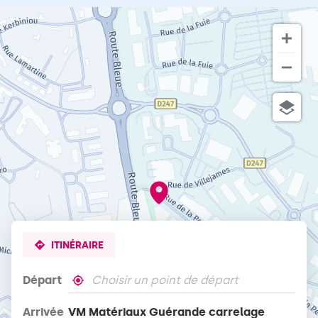
horaires
d'ouverture
du
point
de
vente
VM
Matériaux
Guérande
carrelage
ITINÉRAIRE
Départ
,
À
trouver
proximité
Arrivée
VM Matériaux Guérande carrelage
un