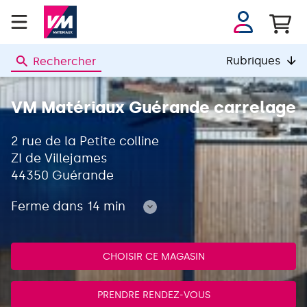
Se
connecter
Rubriques
Rechercher
VM
MATERIAUX
VM Matériaux Guérande carrelage
2 rue de la Petite colline
ZI de Villejames
44350 Guérande
Ferme dans 14 min
Consulter
les
horaires
CHOISIR CE MAGASIN
PRENDRE RENDEZ-VOUS