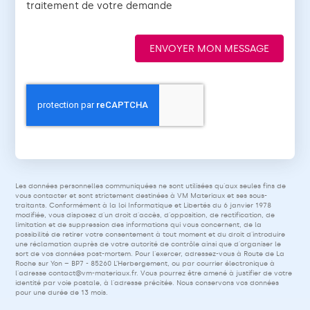
traitement de votre demande
ENVOYER MON MESSAGE
Les données personnelles communiquées ne sont utilisées qu'aux seules fins de
vous contacter et sont strictement destinées à VM Materiaux et ses sous-
traitants. Conformément à la loi Informatique et Libertés du 6 janvier 1978
modifiée, vous disposez d'un droit d'accès, d'opposition, de rectification, de
limitation et de suppression des informations qui vous concernent, de la
possibilité de retirer votre consentement à tout moment et du droit d'introduire
une réclamation auprès de votre autorité de contrôle ainsi que d'organiser le
sort de vos données post-mortem. Pour l'exercer, adressez-vous à Route de La
Roche sur Yon – BP7 - 85260 L’Herbergement, ou par courrier électronique à
l'adresse
contact@vm-materiaux.fr
. Vous pourrez être amené à justifier de votre
identité par voie postale, à l'adresse précitée. Nous conservons vos données
pour une durée de 13 mois.