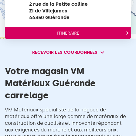
point
2 rue de la Petite colline
de
ZI de Villejames
vente
44350 Guérande
VM
MATERIAUX
ITINÉRAIRE
JUSQU'AU
Terms of use
© 1987–2026 HERE, IGN
POINT
DE
VENTE
RECEVOIR LES COORDONNÉES
RECEVOIR
VM
MATÉRIAUX
LES
GUÉRANDE
COORDONNÉES
Votre magasin VM
CARRELAGE
Matériaux Guérande
carrelage
VM Matériaux spécialiste de la négoce de
matériaux offre une large gamme de matériaux de
construction de qualités et innovants répondant
aux exigences du marché et aux meilleurs prix.