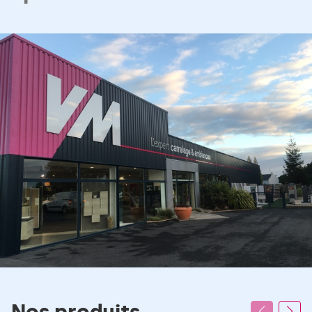
VM
Matériaux
Guérande
carrelage