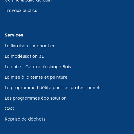
Cuisine & Salle de bain
nouvelle
dans
fenêtre)
une
(ouvre
Travaux publics
nouvelle
dans
fenêtre)
une
nouvelle
fenêtre)
Services
(ouvre
La livraison sur chantier
dans
une
(ouvre
La modélisation 3D
nouvelle
dans
fenêtre)
une
(ouvre
Le cube - Centre d'usinage Bois
nouvelle
dans
fenêtre)
une
(ouvre
La mise à la teinte et peinture
nouvelle
dans
fenêtre)
une
(ouvre
Le programme fidélité pour les professionnels
nouvelle
dans
fenêtre)
une
(ouvre
Les programmes éco solution
nouvelle
dans
fenêtre)
une
(ouvre
C&C
nouvelle
dans
fenêtre)
une
(ouvre
Reprise de déchets
nouvelle
dans
fenêtre)
une
nouvelle