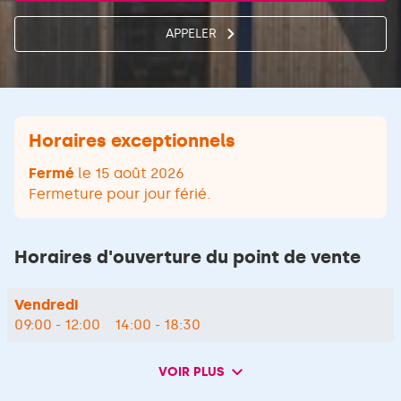
APPELER
AFFICHER
LE
NUMÉRO
DE
TÉLÉPHONE
DU
POINT
Horaires exceptionnels
DE
VENTE
Fermé
le 15 août 2026
VM
MATÉRIAUX
Fermeture pour jour férié.
GUÉRANDE
CARRELAGE
Horaires d'ouverture du point de vente
Horaires
Vendredi
d'ouverture
09:00
-
12:00
14:00
-
18:30
d'aujourd'hui
VOIR PLUS
et
les