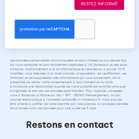
RESTEZ INFORMÉ
Les données personnelles communiquées ne sont utilisées qu'aux seules fins
de vous contacter et sont strictement destinées à VM Materiaux et ses sous-
traitants. Conformément à la loi Informatique et Libertés du 6 janvier 1978
modifiée, vous disposez d'un droit d'accès, d'opposition, de rectification, de
limitation et de suppression des informations qui vous concernent, de la
possibilité de retirer votre consentement à tout moment et du droit
d'introduire une réclamation auprès de votre autorité de contrôle ainsi que
d'organiser le sort de vos données post-mortem. Pour l'exercer, adressez-
vous à Route de La Roche sur Yon – BP7 - 85260 L’Herbergement, ou par
courrier électronique à l'adresse
contact@vm-materiaux.fr
. Vous pourrez
être amené à justifier de votre identité par voie postale, à l'adresse précitée.
Nous conservons vos données pour une durée de 3 mois.
Restons en contact