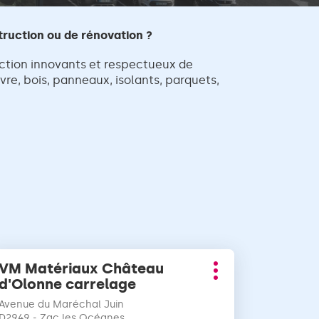
truction ou de rénovation ?
ction innovants et respectueux de
re, bois, panneaux, isolants, parquets,
ppuyer
VM Matériaux Château
Point
r
Plus
d'Olonne carrelage
de
d'options
vente
uche
Avenue du Maréchal Juin
:
TRÉE
D2949 - Zac les Océanes