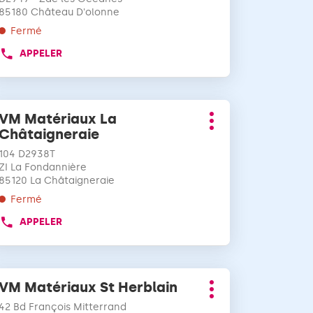
85180 Château D'olonne
ur
tenir
Fermé
e
APPELER
AFFICHER
us
LE
mples
NUMÉRO
formations
DE
ppuyer
TÉLÉPHONE
VM Matériaux La
Point
r
DU
Plus
Châtaigneraie
de
POINT
d'options
vente
DE
uche
104 D2938T
:
VENTE
TRÉE
ZI La Fondannière
VM
85120 La Châtaigneraie
ur
MATÉRIAUX
tenir
Fermé
CHÂTEAU
e
D'OLONNE
APPELER
AFFICHER
us
CARRELAGE
LE
mples
NUMÉRO
formations
DE
ppuyer
TÉLÉPHONE
VM Matériaux St Herblain
Point
r
DU
Plus
de
POINT
42 Bd François Mitterrand
d'options