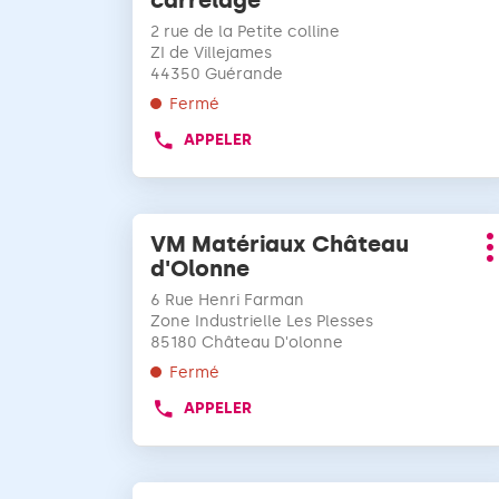
carrelage
VENTE
la
d
vente
MPPI
touche
2 rue de la Petite colline
ANGERS
:
ENTRÉE
ZI de Villejames
44350 Guérande
pour
obtenir
Fermé
de
APPELER
AFFICHER
plus
LE
amples
NUMÉRO
informations
DE
Appuyer
TÉLÉPHONE
VM Matériaux Château
Point
sur
DU
P
d'Olonne
de
la
POINT
d
vente
DE
touche
6 Rue Henri Farman
:
VENTE
ENTRÉE
Zone Industrielle Les Plesses
VM
85180 Château D'olonne
pour
MATÉRIAUX
obtenir
Fermé
GUÉRANDE
de
CARRELAGE
APPELER
AFFICHER
plus
LE
amples
NUMÉRO
informations
DE
Appuyer