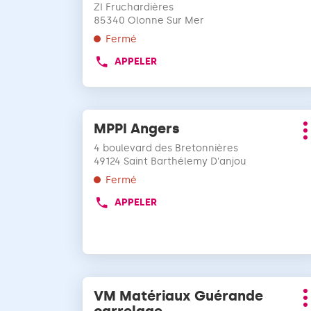
vente
VM
touche
ZI Fruchardières
MATÉRIAUX
:
85340 Olonne Sur Mer
ENTRÉE
NALLIERS
pour
Fermé
obtenir
APPELER
AFFICHER
de
LE
plus
NUMÉRO
amples
DE
informations
Appuyer
TÉLÉPHONE
MPPI Angers
Point
sur
DU
P
de
POINT
la
4 boulevard des Bretonnières
d
vente
DE
touche
49124 Saint Barthélemy D'anjou
VENTE
:
ENTRÉE
Fermé
VM
pour
MATÉRIAUX
APPELER
obtenir
AFFICHER
OLONNE
LE
de
SUR
NUMÉRO
plus
MER
DE
amples
TÉLÉPHONE
informations
DU
Appuyer
POINT
VM Matériaux Guérande
Point
sur
DE
P
de