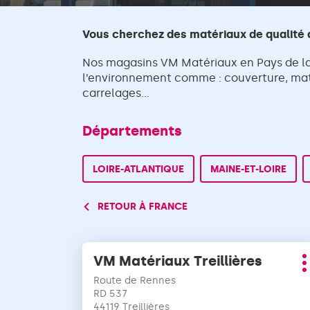
Vous cherchez des matériaux de qualité d
Nos magasins VM Matériaux en Pays de la
l’environnement comme : couverture, maté
carrelages...
Départements
LOIRE-ATLANTIQUE
MAINE-ET-LOIRE
RETOUR À FRANCE
Appuyer
VM Matériaux Treillières
Point
sur
P
de
la
Route de Rennes
d
vente
touche
RD 537
:
44119 Treillières
ENTRÉE