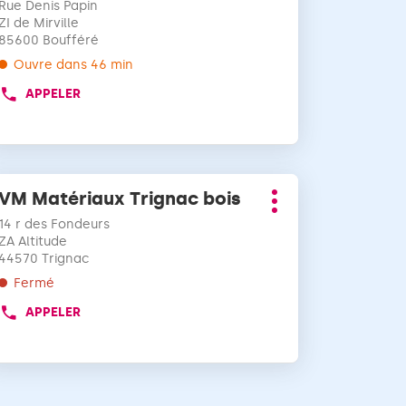
POINT
Rue Denis Papin
d'options
vente
DE
uche
ZI de Mirville
:
VENTE
85600 Boufféré
TRÉE
VM
ur
Ouvre dans 46 min
MATÉRIAUX
tenir
LONGEVILLE
APPELER
AFFICHER
e
SUR
LE
us
MER
NUMÉRO
mples
DE
formations
TÉLÉPHONE
ppuyer
DU
VM Matériaux Trignac bois
Point
r
POINT
Plus
de
DE
14 r des Fondeurs
d'options
vente
VENTE
uche
ZA Altitude
VM
:
44570 Trignac
TRÉE
MATÉRIAUX
ur
Fermé
BOUFFÉRÉ
tenir
APPELER
AFFICHER
e
LE
us
NUMÉRO
mples
DE
formations
TÉLÉPHONE