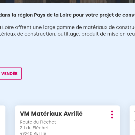
ans la région Pays de la Loire pour votre projet de cons
 Loire offrent une large gamme de matériaux de constru
riaux de construction, outillage, produit de mise en œuv
VENDÉE
Appuyer
A
VM Matériaux Avrillé
Point
sur
su
lus
Plus
de
la
la
Route du Fléchet
'options
d'options
vente
touche
Z.I du Fléchet
to
:
49240 Avrillé
ENTRÉE
EN