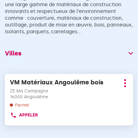
une large gamme de matériaux de construction
innovants et respectueux de l’environnement
comme : couverture, matériaux de construction,
outillage, produit de mise en œuvre, bois, panneaux,
isolants, parquets, carrelages...
Villes
Appuyer
VM Matériaux Angoulême bois
Point
sur
Plus
de
la
ZE Ma Campagne
d'opt
vente
touche
16000 Angoulême
:
ENTRÉE
Fermé
pour
APPELER
obtenir
AFFICHER
LE
de
NUMÉRO
plus
DE
amples