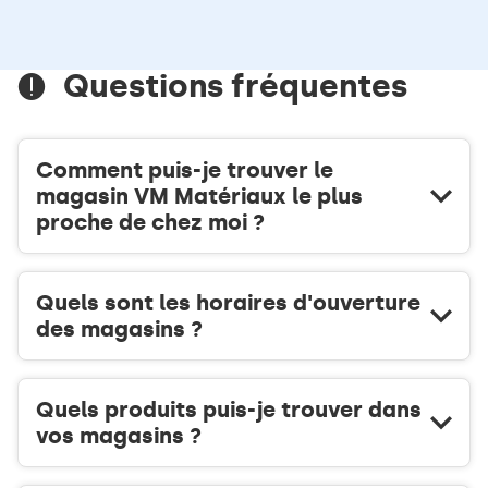
TÉLÉPHONE
informations
DU
POINT
DE
Questions fréquentes
VENTE
VM
MATÉRIAUX
ANGOULÊME
Comment puis-je trouver le
BOIS
magasin VM Matériaux le plus
proche de chez moi ?
Quels sont les horaires d'ouverture
des magasins ?
Quels produits puis-je trouver dans
vos magasins ?