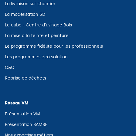
(ouvre
La livraison sur chantier
dans
une
(ouvre
La modélisation 3D
nouvelle
dans
fenêtre)
une
(ouvre
Le cube - Centre d'usinage Bois
nouvelle
dans
fenêtre)
une
(ouvre
La mise à la teinte et peinture
nouvelle
dans
fenêtre)
une
(ouvre
Le programme fidélité pour les professionnels
nouvelle
dans
fenêtre)
une
(ouvre
Les programmes éco solution
nouvelle
dans
fenêtre)
une
(ouvre
C&C
nouvelle
dans
fenêtre)
une
(ouvre
Reprise de déchets
nouvelle
dans
fenêtre)
une
nouvelle
fenêtre)
Réseau VM
(ouvre
Présentation VM
dans
une
(ouvre
Présentation SAMSE
nouvelle
dans
fenêtre)
une
(ouvre
Nos expertises métiers