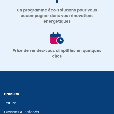
Un programme éco-solutions pour vous
accompagner dans vos rénovations
énergétiques
Prise de rendez-vous simplifiés en quelques
clics
Produits
(ouvre
Toiture
dans
une
(ouvre
Cloisons & Plafonds