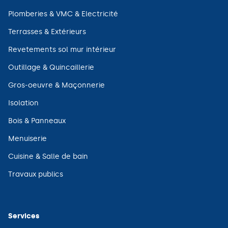
nouvelle
dans
fenêtre)
une
(ouvre
Plomberies & VMC & Electricité
nouvelle
dans
fenêtre)
une
(ouvre
Terrasses & Extérieurs
nouvelle
dans
fenêtre)
une
(ouvre
Revetements sol mur intérieur
nouvelle
dans
fenêtre)
une
(ouvre
Outillage & Quincaillerie
nouvelle
dans
fenêtre)
une
(ouvre
Gros-oeuvre & Maçonnerie
nouvelle
dans
fenêtre)
une
(ouvre
Isolation
nouvelle
dans
fenêtre)
une
(ouvre
Bois & Panneaux
nouvelle
dans
fenêtre)
une
(ouvre
Menuiserie
nouvelle
dans
fenêtre)
une
(ouvre
Cuisine & Salle de bain
nouvelle
dans
fenêtre)
une
(ouvre
Travaux publics
nouvelle
dans
fenêtre)
une
nouvelle
fenêtre)
Services