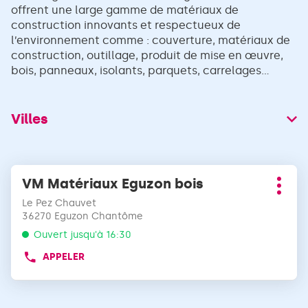
offrent une large gamme de matériaux de
construction innovants et respectueux de
l’environnement comme : couverture, matériaux de
construction, outillage, produit de mise en œuvre,
bois, panneaux, isolants, parquets, carrelages...
Villes
Appuyer
VM Matériaux Eguzon bois
Point
sur
Plus
de
la
Le Pez Chauvet
d'opt
vente
touche
36270 Eguzon Chantôme
:
ENTRÉE
Ouvert jusqu'à 16:30
pour
APPELER
obtenir
AFFICHER
LE
de
NUMÉRO
plus
DE
amples