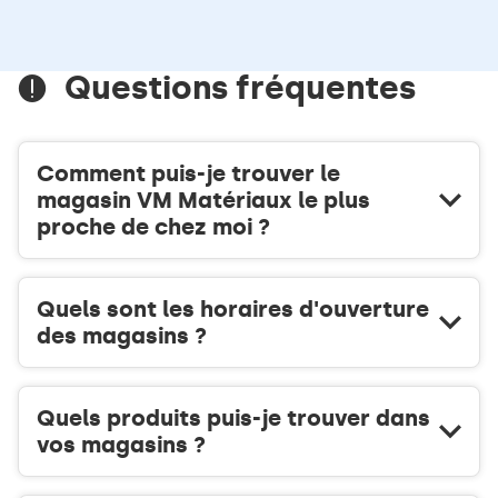
TÉLÉPHONE
informations
DU
POINT
DE
Questions fréquentes
VENTE
VM
MATÉRIAUX
EGUZON
Comment puis-je trouver le
BOIS
magasin VM Matériaux le plus
proche de chez moi ?
Quels sont les horaires d'ouverture
des magasins ?
Quels produits puis-je trouver dans
vos magasins ?