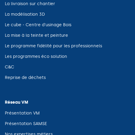
(ouvre
La livraison sur chantier
dans
une
(ouvre
La modélisation 3D
nouvelle
dans
fenêtre)
une
(ouvre
Le cube - Centre d'usinage Bois
nouvelle
dans
fenêtre)
une
(ouvre
La mise à la teinte et peinture
nouvelle
dans
fenêtre)
une
(ouvre
Le programme fidélité pour les professionnels
nouvelle
dans
fenêtre)
une
(ouvre
Les programmes éco solution
nouvelle
dans
fenêtre)
une
(ouvre
C&C
nouvelle
dans
fenêtre)
une
(ouvre
Reprise de déchets
nouvelle
dans
fenêtre)
une
nouvelle
fenêtre)
Réseau VM
(ouvre
Présentation VM
dans
une
(ouvre
Présentation SAMSE
nouvelle
dans
fenêtre)
une
(ouvre
Nos expertises métiers