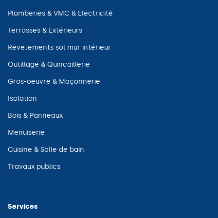
nouvelle
dans
fenêtre)
une
(ouvre
Plomberies & VMC & Electricité
nouvelle
dans
fenêtre)
une
(ouvre
Terrasses & Extérieurs
nouvelle
dans
fenêtre)
une
(ouvre
Revetements sol mur intérieur
nouvelle
dans
fenêtre)
une
(ouvre
Outillage & Quincaillerie
nouvelle
dans
fenêtre)
une
(ouvre
Gros-oeuvre & Maçonnerie
nouvelle
dans
fenêtre)
une
(ouvre
Isolation
nouvelle
dans
fenêtre)
une
(ouvre
Bois & Panneaux
nouvelle
dans
fenêtre)
une
(ouvre
Menuiserie
nouvelle
dans
fenêtre)
une
(ouvre
Cuisine & Salle de bain
nouvelle
dans
fenêtre)
une
(ouvre
Travaux publics
nouvelle
dans
fenêtre)
une
nouvelle
fenêtre)
Services