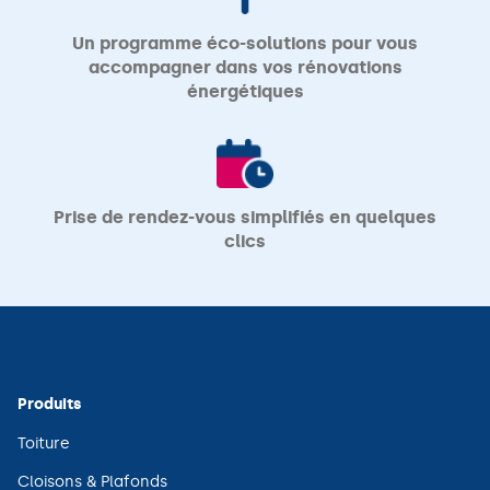
Un programme éco-solutions pour vous
accompagner dans vos rénovations
énergétiques
Prise de rendez-vous simplifiés en quelques
clics
Produits
(ouvre
Toiture
dans
une
(ouvre
Cloisons & Plafonds