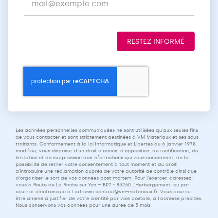
RESTEZ INFORMÉ
Les données personnelles communiquées ne sont utilisées qu'aux seules fins
de vous contacter et sont strictement destinées à VM Materiaux et ses sous-
traitants. Conformément à la loi Informatique et Libertés du 6 janvier 1978
modifiée, vous disposez d'un droit d'accès, d'opposition, de rectification, de
limitation et de suppression des informations qui vous concernent, de la
possibilité de retirer votre consentement à tout moment et du droit
d'introduire une réclamation auprès de votre autorité de contrôle ainsi que
d'organiser le sort de vos données post-mortem. Pour l'exercer, adressez-
vous à Route de La Roche sur Yon – BP7 - 85260 L’Herbergement, ou par
courrier électronique à l'adresse
contact@vm-materiaux.fr
. Vous pourrez
être amené à justifier de votre identité par voie postale, à l'adresse précitée.
Nous conservons vos données pour une durée de 3 mois.