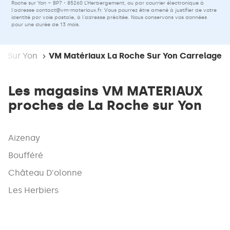
Roche sur Yon – BP7 - 85260 L’Herbergement, ou par courrier électronique à
l'adresse
contact@vm-materiaux.fr
. Vous pourrez être amené à justifier de votre
identité par voie postale, à l'adresse précitée. Nous conservons vos données
pour une durée de 13 mois.
e Sur Yon
VM Matériaux La Roche Sur Yon Carrelage
Les magasins VM MATERIAUX
proches de La Roche sur Yon
Aizenay
Boufféré
Château D'olonne
Les Herbiers