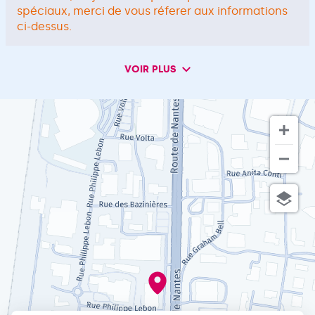
spéciaux, merci de vous réferer aux informations
ci-dessus.
VOIR PLUS
et
les
horaires
d'ouverture
du
point
de
vente
VM
Matériaux
La
Roche
sur
Yon
carrelage