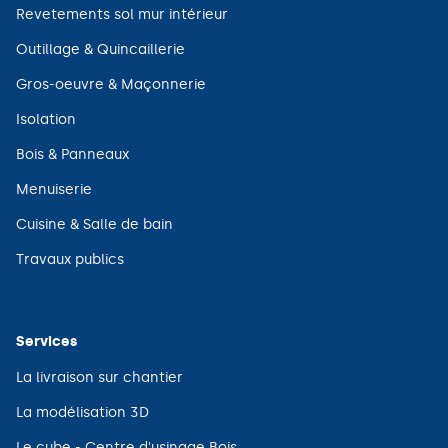
fenêtre)
une
(ouvre
Revetements sol mur intérieur
nouvelle
dans
fenêtre)
une
(ouvre
Outillage & Quincaillerie
nouvelle
dans
fenêtre)
une
(ouvre
Gros-oeuvre & Maçonnerie
nouvelle
dans
fenêtre)
une
(ouvre
Isolation
nouvelle
dans
fenêtre)
une
(ouvre
Bois & Panneaux
nouvelle
dans
fenêtre)
une
(ouvre
Menuiserie
nouvelle
dans
fenêtre)
une
(ouvre
Cuisine & Salle de bain
nouvelle
dans
fenêtre)
une
(ouvre
Travaux publics
nouvelle
dans
fenêtre)
une
nouvelle
fenêtre)
Services
(ouvre
La livraison sur chantier
dans
une
(ouvre
La modélisation 3D
nouvelle
dans
fenêtre)
une
(ouvre
Le cube - Centre d'usinage Bois