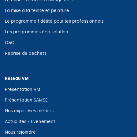
nouvelle
dans
fenêtre)
une
(ouvre
La mise à la teinte et peinture
nouvelle
dans
fenêtre)
une
(ouvre
Le programme fidélité pour les professionnels
nouvelle
dans
fenêtre)
une
(ouvre
Les programmes éco solution
nouvelle
dans
fenêtre)
une
(ouvre
C&C
nouvelle
dans
fenêtre)
une
(ouvre
Reprise de déchets
nouvelle
dans
fenêtre)
une
nouvelle
fenêtre)
Réseau VM
(ouvre
Présentation VM
dans
une
(ouvre
Présentation SAMSE
nouvelle
dans
fenêtre)
une
(ouvre
Nos expertises métiers
nouvelle
dans
fenêtre)
une
(ouvre
Actualités / Evenement
nouvelle
dans
fenêtre)
une
(ouvre
Nous rejoindre
nouvelle
dans