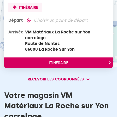
ITINÉRAIRE
Départ
,
À
trouver
proximité
Arrivée
VM Matériaux La Roche sur Yon
un
point
carrelage
de
Route de Nantes
vente
85000 La Roche Sur Yon
VM
MATERIAUX
ITINÉRAIRE
JUSQU'AU
Terms of use
© 1987–2026 HERE, IGN
POINT
DE
VENTE
RECEVOIR LES COORDONNÉES
RECEVOIR
VM
MATÉRIAUX
LES
LA
COORDONNÉES
Votre magasin VM
ROCHE
SUR
Matériaux La Roche sur Yon
YON
CARRELAGE
carrelage