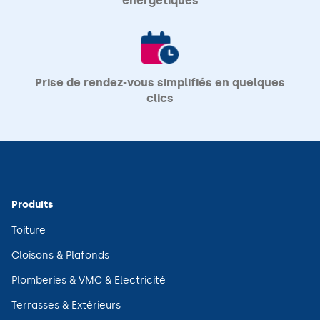
énergétiques
Prise de rendez-vous simplifiés en quelques
clics
Produits
(ouvre
Toiture
dans
une
(ouvre
Cloisons & Plafonds
nouvelle
dans
fenêtre)
une
(ouvre
Plomberies & VMC & Electricité
nouvelle
dans
fenêtre)
une
(ouvre
Terrasses & Extérieurs
nouvelle
dans