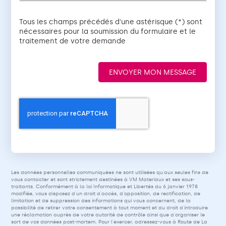
Tous les champs précédés d'une astérisque (*) sont
nécessaires pour la soumission du formulaire et le
traitement de votre demande
ENVOYER MON MESSAGE
Les données personnelles communiquées ne sont utilisées qu'aux seules fins de
vous contacter et sont strictement destinées à VM Materiaux et ses sous-
traitants. Conformément à la loi Informatique et Libertés du 6 janvier 1978
modifiée, vous disposez d'un droit d'accès, d'opposition, de rectification, de
limitation et de suppression des informations qui vous concernent, de la
possibilité de retirer votre consentement à tout moment et du droit d'introduire
une réclamation auprès de votre autorité de contrôle ainsi que d'organiser le
sort de vos données post-mortem. Pour l'exercer, adressez-vous à Route de La