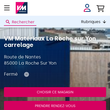
Se
connecter
Rubriques
Rechercher
VM
MATERIAUX
VM Matériaux La Roche sur Yon
carrelage
Route de Nantes
85000 La Roche Sur Yon
Fermé
Consulter
les
horaires
CHOISIR CE MAGASIN
PRENDRE RENDEZ-VOUS