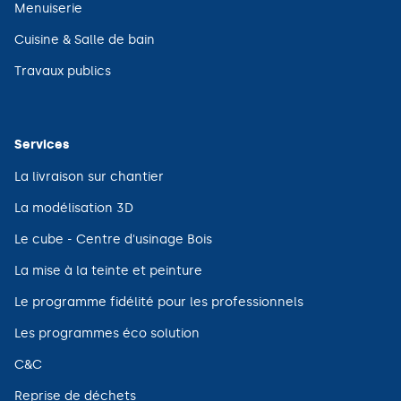
une
(ouvre
Menuiserie
nouvelle
dans
fenêtre)
une
(ouvre
Cuisine & Salle de bain
nouvelle
dans
fenêtre)
une
(ouvre
Travaux publics
nouvelle
dans
fenêtre)
une
nouvelle
fenêtre)
Services
(ouvre
La livraison sur chantier
dans
une
(ouvre
La modélisation 3D
nouvelle
dans
fenêtre)
une
(ouvre
Le cube - Centre d'usinage Bois
nouvelle
dans
fenêtre)
une
(ouvre
La mise à la teinte et peinture
nouvelle
dans
fenêtre)
une
(ouvre
Le programme fidélité pour les professionnels
nouvelle
dans
fenêtre)
une
(ouvre
Les programmes éco solution
nouvelle
dans
fenêtre)
une
(ouvre
C&C
nouvelle
dans
fenêtre)
une
(ouvre
Reprise de déchets