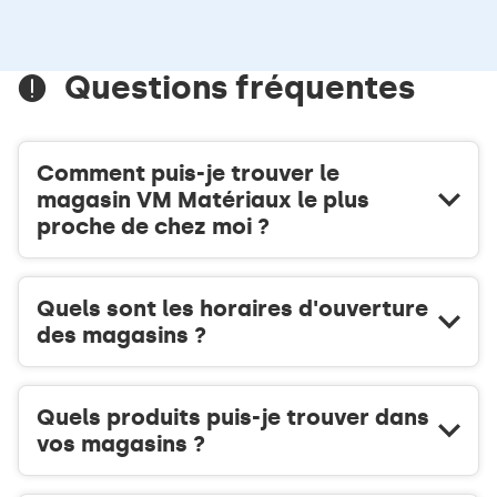
TÉLÉPHONE
informations
DU
POINT
DE
Questions fréquentes
VENTE
VM
MATÉRIAUX
POUZAUGES
Comment puis-je trouver le
magasin VM Matériaux le plus
proche de chez moi ?
Quels sont les horaires d'ouverture
des magasins ?
Quels produits puis-je trouver dans
vos magasins ?