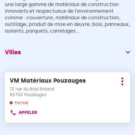
une large gamme de matériaux de construction
innovants et respectueux de l’environnement
comme : couverture, matériaux de construction,
outillage, produit de mise en œuvre, bois, panneaux,
isolants, parquets, carrelages...
Villes
Appuyer
VM Matériaux Pouzauges
Point
sur
Plus
de
la
13 rue du Bois Roland
d'opt
vente
touche
85700 Pouzauges
:
ENTRÉE
Fermé
pour
APPELER
obtenir
AFFICHER
LE
de
NUMÉRO
plus
DE
amples