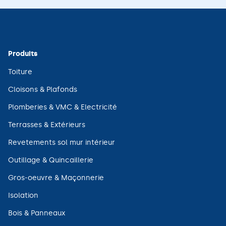
Produits
(ouvre
Toiture
dans
une
(ouvre
Cloisons & Plafonds
nouvelle
dans
fenêtre)
une
(ouvre
Plomberies & VMC & Electricité
nouvelle
dans
fenêtre)
une
(ouvre
Terrasses & Extérieurs
nouvelle
dans
fenêtre)
une
(ouvre
Revetements sol mur intérieur
nouvelle
dans
fenêtre)
une
(ouvre
Outillage & Quincaillerie
nouvelle
dans
fenêtre)
une
(ouvre
Gros-oeuvre & Maçonnerie
nouvelle
dans
fenêtre)
une
(ouvre
Isolation
nouvelle
dans
fenêtre)
une
(ouvre
Bois & Panneaux
nouvelle
dans
fenêtre)