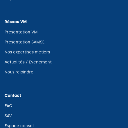
nouvelle
dans
fenêtre)
une
nouvelle
fenêtre)
Réseau VM
(ouvre
Présentation VM
dans
une
(ouvre
Présentation SAMSE
nouvelle
dans
fenêtre)
une
(ouvre
Nos expertises métiers
nouvelle
dans
fenêtre)
une
(ouvre
Actualités / Evenement
nouvelle
dans
fenêtre)
une
(ouvre
Nous rejoindre
nouvelle
dans
fenêtre)
une
nouvelle
fenêtre)
Contact
(ouvre
FAQ
dans
une
(ouvre
SAV
nouvelle
dans
fenêtre)
une
(ouvre
Espace conseil