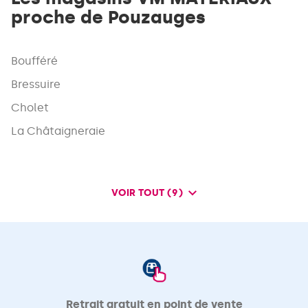
proche de Pouzauges
Boufféré
Bressuire
Cholet
La Châtaigneraie
VOIR TOUT (9)
DE
POINTS
DE
VENTE
DE
VM
MATERIAUX
Retrait gratuit en point de vente