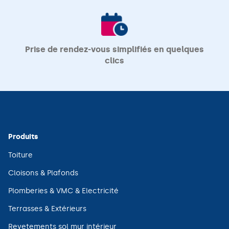
Prise de rendez-vous simplifiés en quelques
clics
Produits
(ouvre
Toiture
dans
une
(ouvre
Cloisons & Plafonds
nouvelle
dans
fenêtre)
une
(ouvre
Plomberies & VMC & Electricité
nouvelle
dans
fenêtre)
une
(ouvre
Terrasses & Extérieurs
nouvelle
dans
fenêtre)
une
(ouvre
Revetements sol mur intérieur