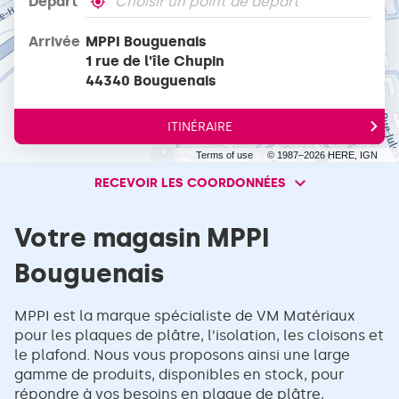
Départ
,
À
trouver
proximité
Arrivée
MPPI Bouguenais
un
point
1 rue de l'île Chupin
de
44340 Bouguenais
vente
VM
MATERIAUX
ITINÉRAIRE
JUSQU'AU
POINT
Terms of use
© 1987–2026 HERE, IGN
DE
VENTE
RECEVOIR LES COORDONNÉES
RECEVOIR
MPPI
BOUGUENAIS
LES
COORDONNÉES
Votre magasin MPPI
Bouguenais
MPPI est la marque spécialiste de VM Matériaux
pour les plaques de plâtre, l’isolation, les cloisons et
le plafond. Nous vous proposons ainsi une large
gamme de produits, disponibles en stock, pour
répondre à vos besoins en plaque de plâtre,