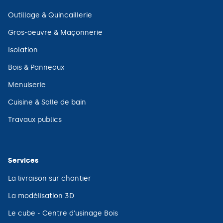
nouvelle
dans
fenêtre)
une
(ouvre
Outillage & Quincaillerie
nouvelle
dans
fenêtre)
une
(ouvre
Gros-oeuvre & Maçonnerie
nouvelle
dans
fenêtre)
une
(ouvre
Isolation
nouvelle
dans
fenêtre)
une
(ouvre
Bois & Panneaux
nouvelle
dans
fenêtre)
une
(ouvre
Menuiserie
nouvelle
dans
fenêtre)
une
(ouvre
Cuisine & Salle de bain
nouvelle
dans
fenêtre)
une
(ouvre
Travaux publics
nouvelle
dans
fenêtre)
une
nouvelle
fenêtre)
Services
(ouvre
La livraison sur chantier
dans
une
(ouvre
La modélisation 3D
nouvelle
dans
fenêtre)
une
(ouvre
Le cube - Centre d'usinage Bois
nouvelle
dans