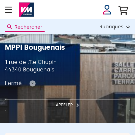
Se
connecter
Rubriques
Rechercher
VM
MATERIAUX
MPPI Bouguenais
1 rue de l'île Chupin
44340 Bouguenais
Fermé
Consulter
les
horaires
APPELER
AFFICHER
LE
NUMÉRO
DE
TÉLÉPHONE
DU