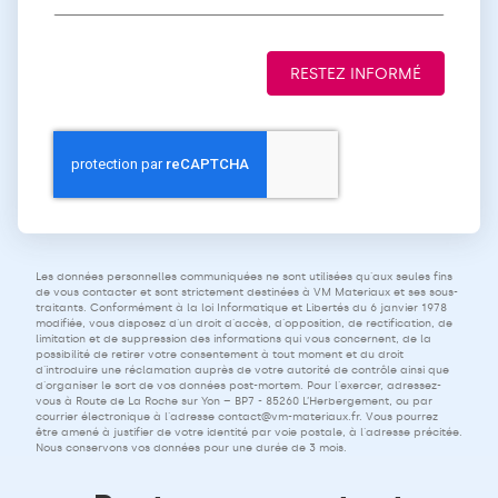
RESTEZ INFORMÉ
Les données personnelles communiquées ne sont utilisées qu'aux seules fins
de vous contacter et sont strictement destinées à VM Materiaux et ses sous-
traitants. Conformément à la loi Informatique et Libertés du 6 janvier 1978
modifiée, vous disposez d'un droit d'accès, d'opposition, de rectification, de
limitation et de suppression des informations qui vous concernent, de la
possibilité de retirer votre consentement à tout moment et du droit
d'introduire une réclamation auprès de votre autorité de contrôle ainsi que
d'organiser le sort de vos données post-mortem. Pour l'exercer, adressez-
vous à Route de La Roche sur Yon – BP7 - 85260 L’Herbergement, ou par
courrier électronique à l'adresse
contact@vm-materiaux.fr
. Vous pourrez
être amené à justifier de votre identité par voie postale, à l'adresse précitée.
Nous conservons vos données pour une durée de 3 mois.