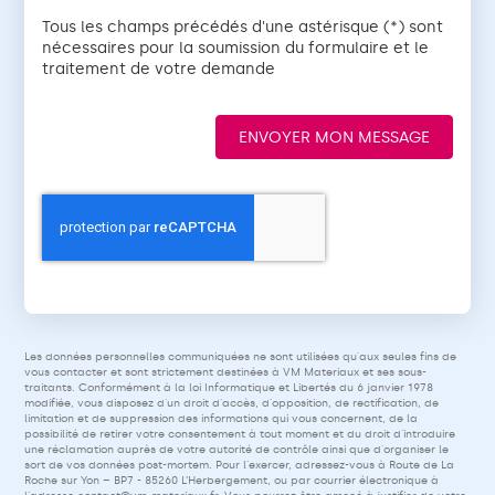
Tous les champs précédés d'une astérisque (*) sont
nécessaires pour la soumission du formulaire et le
traitement de votre demande
ENVOYER MON MESSAGE
Les données personnelles communiquées ne sont utilisées qu'aux seules fins de
vous contacter et sont strictement destinées à VM Materiaux et ses sous-
traitants. Conformément à la loi Informatique et Libertés du 6 janvier 1978
modifiée, vous disposez d'un droit d'accès, d'opposition, de rectification, de
limitation et de suppression des informations qui vous concernent, de la
possibilité de retirer votre consentement à tout moment et du droit d'introduire
une réclamation auprès de votre autorité de contrôle ainsi que d'organiser le
sort de vos données post-mortem. Pour l'exercer, adressez-vous à Route de La
Roche sur Yon – BP7 - 85260 L’Herbergement, ou par courrier électronique à