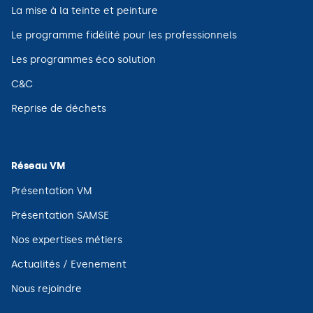
fenêtre)
une
(ouvre
La mise à la teinte et peinture
nouvelle
dans
fenêtre)
une
(ouvre
Le programme fidélité pour les professionnels
nouvelle
dans
fenêtre)
une
(ouvre
Les programmes éco solution
nouvelle
dans
fenêtre)
une
(ouvre
C&C
nouvelle
dans
fenêtre)
une
(ouvre
Reprise de déchets
nouvelle
dans
fenêtre)
une
nouvelle
fenêtre)
Réseau VM
(ouvre
Présentation VM
dans
une
(ouvre
Présentation SAMSE
nouvelle
dans
fenêtre)
une
(ouvre
Nos expertises métiers
nouvelle
dans
fenêtre)
une
(ouvre
Actualités / Evenement
nouvelle
dans
fenêtre)
une
(ouvre
Nous rejoindre
nouvelle
dans
fenêtre)
une