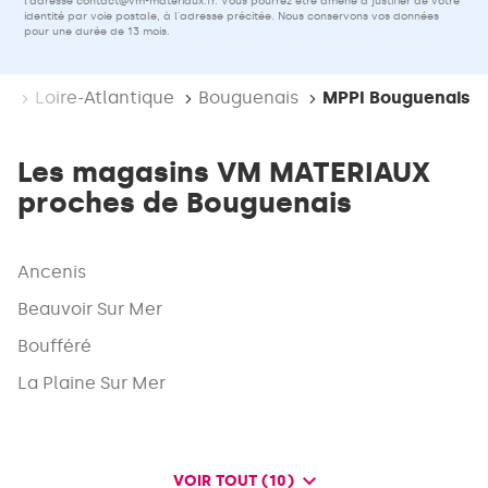
l'adresse
contact@vm-materiaux.fr
. Vous pourrez être amené à justifier de votre
identité par voie postale, à l'adresse précitée. Nous conservons vos données
pour une durée de 13 mois.
re
Loire-Atlantique
Bouguenais
MPPI Bouguenais
Les magasins VM MATERIAUX
proches de Bouguenais
Ancenis
Beauvoir Sur Mer
Boufféré
La Plaine Sur Mer
VOIR TOUT (10)