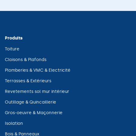
Produits
(ouvre
Toiture
dans
une
(ouvre
Cloisons & Plafonds
nouvelle
dans
fenêtre)
une
(ouvre
Plomberies & VMC & Electricité
nouvelle
dans
fenêtre)
une
(ouvre
Terrasses & Extérieurs
nouvelle
dans
fenêtre)
une
(ouvre
Revetements sol mur intérieur
nouvelle
dans
fenêtre)
une
(ouvre
Outillage & Quincaillerie
nouvelle
dans
fenêtre)
une
(ouvre
Gros-oeuvre & Maçonnerie
nouvelle
dans
fenêtre)
une
(ouvre
Isolation
nouvelle
dans
fenêtre)
une
(ouvre
Bois & Panneaux