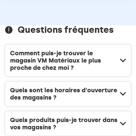
DE
informations
TÉLÉPHONE
DU
POINT
DE
Questions fréquentes
VENTE
VM
MATÉRIAUX
VERTOU
Comment puis-je trouver le
magasin VM Matériaux le plus
proche de chez moi ?
Quels sont les horaires d'ouverture
des magasins ?
Quels produits puis-je trouver dans
vos magasins ?