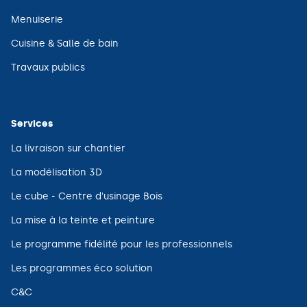
nouvelle
dans
fenêtre)
une
(ouvre
Menuiserie
nouvelle
dans
fenêtre)
une
(ouvre
Cuisine & Salle de bain
nouvelle
dans
fenêtre)
une
(ouvre
Travaux publics
nouvelle
dans
fenêtre)
une
nouvelle
fenêtre)
Services
(ouvre
La livraison sur chantier
dans
une
(ouvre
La modélisation 3D
nouvelle
dans
fenêtre)
une
(ouvre
Le cube - Centre d'usinage Bois
nouvelle
dans
fenêtre)
une
(ouvre
La mise à la teinte et peinture
nouvelle
dans
fenêtre)
une
(ouvre
Le programme fidélité pour les professionnels
nouvelle
dans
fenêtre)
une
(ouvre
Les programmes éco solution
nouvelle
dans
fenêtre)
une
(ouvre
C&C
nouvelle
dans