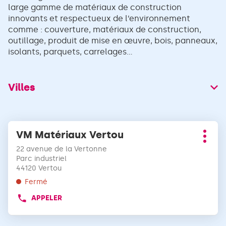
large gamme de matériaux de construction
innovants et respectueux de l’environnement
comme : couverture, matériaux de construction,
outillage, produit de mise en œuvre, bois, panneaux,
isolants, parquets, carrelages...
Villes
Appuyer
VM Matériaux Vertou
Point
sur
Plus
de
la
22 avenue de la Vertonne
d'opt
vente
touche
Parc industriel
:
44120 Vertou
ENTRÉE
pour
Fermé
obtenir
APPELER
AFFICHER
de
LE
plus
NUMÉRO
amples