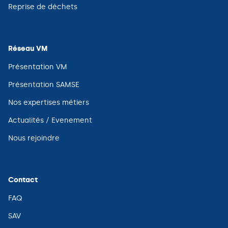
fenêtre)
une
(ouvre
Reprise de déchets
nouvelle
dans
fenêtre)
une
nouvelle
fenêtre)
Réseau VM
(ouvre
Présentation VM
dans
une
(ouvre
Présentation SAMSE
nouvelle
dans
fenêtre)
une
(ouvre
Nos expertises métiers
nouvelle
dans
fenêtre)
une
(ouvre
Actualités / Evenement
nouvelle
dans
fenêtre)
une
(ouvre
Nous rejoindre
nouvelle
dans
fenêtre)
une
nouvelle
fenêtre)
Contact
(ouvre
FAQ
dans
une
(ouvre
SAV
nouvelle
dans