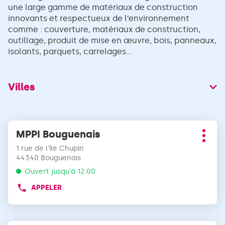
une large gamme de matériaux de construction
innovants et respectueux de l’environnement
comme : couverture, matériaux de construction,
outillage, produit de mise en œuvre, bois, panneaux,
isolants, parquets, carrelages...
Villes
Appuyer
MPPI Bouguenais
Point
sur
Plus
de
la
1 rue de l'île Chupin
d'opt
vente
touche
44340 Bouguenais
:
ENTRÉE
Ouvert jusqu'à 12:00
pour
APPELER
obtenir
AFFICHER
LE
de
NUMÉRO
plus
DE
amples