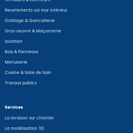
nouvelle
dans
fenêtre)
une
(ouvre
Revetements sol mur intérieur
nouvelle
dans
fenêtre)
une
(ouvre
Outillage & Quincaillerie
nouvelle
dans
fenêtre)
une
(ouvre
Gros-oeuvre & Maçonnerie
nouvelle
dans
fenêtre)
une
(ouvre
Isolation
nouvelle
dans
fenêtre)
une
(ouvre
Bois & Panneaux
nouvelle
dans
fenêtre)
une
(ouvre
Menuiserie
nouvelle
dans
fenêtre)
une
(ouvre
Cuisine & Salle de bain
nouvelle
dans
fenêtre)
une
(ouvre
Travaux publics
nouvelle
dans
fenêtre)
une
nouvelle
fenêtre)
Services
(ouvre
La livraison sur chantier
dans
une
(ouvre
La modélisation 3D
nouvelle
dans