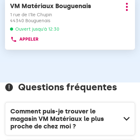
Appuyer
TÉLÉPHONE
VM Matériaux Bouguenais
Point
informations
sur
DU
Plus
de
la
POINT
1 rue de l'île Chupin
d'opt
vente
DE
touche
44340 Bouguenais
:
VENTE
ENTRÉE
Ouvert jusqu'à 12:30
MPPI
pour
BOUGUENAIS
APPELER
obtenir
AFFICHER
LE
de
NUMÉRO
plus
DE
amples
TÉLÉPHONE
informations
DU
POINT
DE
Questions fréquentes
VENTE
VM
MATÉRIAUX
BOUGUENAIS
Comment puis-je trouver le
magasin VM Matériaux le plus
proche de chez moi ?