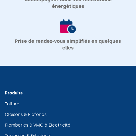
énergétiques
Prise de rendez-vous simplifiés en quelques
clics
Produits
(ouvre
Toiture
dans
une
(ouvre
Cloisons & Plafonds
nouvelle
dans
fenêtre)
une
(ouvre
Plomberies & VMC & Electricité
nouvelle
dans
fenêtre)
une
(ouvre
Terrasses & Extérieurs