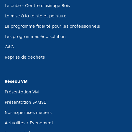
fenêtre)
une
(ouvre
Le cube - Centre d'usinage Bois
nouvelle
dans
fenêtre)
une
(ouvre
La mise à la teinte et peinture
nouvelle
dans
fenêtre)
une
(ouvre
Le programme fidélité pour les professionnels
nouvelle
dans
fenêtre)
une
(ouvre
Les programmes éco solution
nouvelle
dans
fenêtre)
une
(ouvre
C&C
nouvelle
dans
fenêtre)
une
(ouvre
Reprise de déchets
nouvelle
dans
fenêtre)
une
nouvelle
fenêtre)
Réseau VM
(ouvre
Présentation VM
dans
une
(ouvre
Présentation SAMSE
nouvelle
dans
fenêtre)
une
(ouvre
Nos expertises métiers
nouvelle
dans
fenêtre)
une
(ouvre
Actualités / Evenement
nouvelle
dans
fenêtre)
une